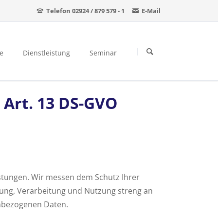
Telefon 02924 / 879 579 - 1
E-Mail
Navigation
überspringen
e
Dienstleistung
Seminar
Seminarübersicht
Lärmmessungen im Arbeitsschutz
Art. 13 DS-GVO
Inhouse Seminar
Vibrationsmessungen im Arbeitsschutz
Webinarübersicht
Geräuschemissions-Messungen
Online-Wissen zur Schallmessung
Ultraschallmessungen
Umweltlärm messen
Schallimmissionsschutz
istungen. Wir messen dem Schutz Ihrer
Raumakustik messen
Lärmmonitoring
ebung, Verarbeitung und Nutzung streng an
enbezogenen Daten.
Raumakustik